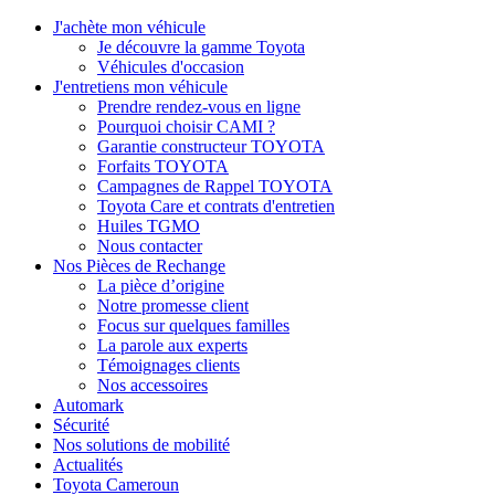
J'achète mon véhicule
Je découvre la gamme Toyota
Véhicules d'occasion
J'entretiens mon véhicule
Prendre rendez-vous en ligne
Pourquoi choisir CAMI ?
Garantie constructeur TOYOTA
Forfaits TOYOTA
Campagnes de Rappel TOYOTA
Toyota Care et contrats d'entretien
Huiles TGMO
Nous contacter
Nos Pièces de Rechange
La pièce d’origine
Notre promesse client
Focus sur quelques familles
La parole aux experts
Témoignages clients
Nos accessoires
Automark
Sécurité
Nos solutions de mobilité
Actualités
Toyota Cameroun