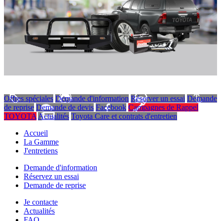
Offres spéciales
Demande d'information
Réserver un essai
Demande
de reprise
Demande de devis
Facebook
Campagnes de Rappel
TOYOTA
Actualités
Toyota Care et contrats d'entretien
Accueil
La Gamme
J'entretiens
Demande d'information
Réservez un essai
Demande de reprise
Je contacte
Actualités
FAQ