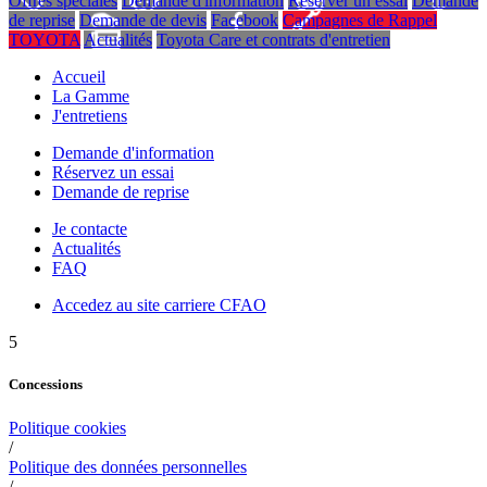
Offres spéciales
Demande d'information
Réserver un essai
Demande
de reprise
Demande de devis
Facebook
Campagnes de Rappel
TOYOTA
Actualités
Toyota Care et contrats d'entretien
Accueil
La Gamme
J'entretiens
Demande d'information
Réservez un essai
Demande de reprise
Je contacte
Actualités
FAQ
Accedez au site carriere CFAO
5
Concessions
Politique cookies
/
Politique des données personnelles
/