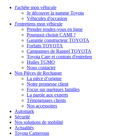
J'achète mon véhicule
Je découvre la gamme Toyota
Véhicules d'occasion
J'entretiens mon véhicule
Prendre rendez-vous en ligne
Pourquoi choisir CAMI ?
Garantie constructeur TOYOTA
Forfaits TOYOTA
Campagnes de Rappel TOYOTA
Toyota Care et contrats d'entretien
Huiles TGMO
Nous contacter
Nos Pièces de Rechange
La pièce d’origine
Notre promesse client
Focus sur quelques familles
La parole aux experts
Témoignages clients
Nos accessoires
Automark
Sécurité
Nos solutions de mobilité
Actualités
Toyota Cameroun