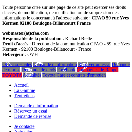
Toute personne citée sur une page de ce site peut exercer ses droits
d'accès, de modification, de rectification ou de suppression des
informations le concernant à l'adresse suivante :
CFAO 59 rue Yves
Kermen 92100 Boulogne-Billancourt France
webmaster(at)cfao.com
Responsable de la publication
: Richard Bielle
Droit d'accès
: Direction de la communication CFAO - 59, rue Yves
Kermen - 92100 Boulogne-Billancourt - France
Hébergeur
: OVH
Offres spéciales
Demande d'information
Réserver un essai
Demande
de reprise
Demande de devis
Facebook
Campagnes de Rappel
TOYOTA
Actualités
Toyota Care et contrats d'entretien
Accueil
La Gamme
J'entretiens
Demande d'information
Réservez un essai
Demande de reprise
Je contacte
Actualités