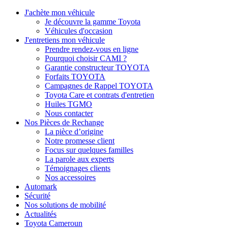
J'achète mon véhicule
Je découvre la gamme Toyota
Véhicules d'occasion
J'entretiens mon véhicule
Prendre rendez-vous en ligne
Pourquoi choisir CAMI ?
Garantie constructeur TOYOTA
Forfaits TOYOTA
Campagnes de Rappel TOYOTA
Toyota Care et contrats d'entretien
Huiles TGMO
Nous contacter
Nos Pièces de Rechange
La pièce d’origine
Notre promesse client
Focus sur quelques familles
La parole aux experts
Témoignages clients
Nos accessoires
Automark
Sécurité
Nos solutions de mobilité
Actualités
Toyota Cameroun