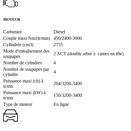
MOTEUR
Carburant
Diesel
Couple maxi Nm/(tr/min)
450/2400-3000
Cylindrée (cm3)
2755
Mode d'entraînement des
2 ACT (double arbre à cames en tête)
soupapes
Nombre de cylindres
4
Nombre de soupapes par
4
cylindre
Puissance maxi (ch) à
204/3200-3400
tr/mn
Puissance maxi (kW) à
150/3200-3400
tr/mn
Type de moteur
En ligne