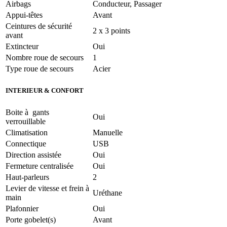
Airbags
Conducteur, Passager
Appui-têtes
Avant
Ceintures de sécurité
2 x 3 points
avant
Extincteur
Oui
Nombre roue de secours
1
Type roue de secours
Acier
INTERIEUR & CONFORT
Boite à gants
Oui
verrouillable
Climatisation
Manuelle
Connectique
USB
Direction assistée
Oui
Fermeture centralisée
Oui
Haut-parleurs
2
Levier de vitesse et frein à
Uréthane
main
Plafonnier
Oui
Porte gobelet(s)
Avant