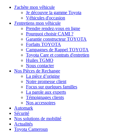
J'achète mon véhicule
Je découvre la gamme Toyota
Véhicules d'occasion
J'entretiens mon véhicule
Prendre rendez-vous en ligne
Pourquoi choisir CAMI ?
Garantie constructeur TOYOTA
Forfaits TOYOTA
Campagnes de Rappel TOYOTA
Toyota Care et contrats d'entretien
Huiles TGMO
Nous contacter
Nos Pièces de Rechange
La pièce d’origine
Notre promesse client
Focus sur quelques familles
La parole aux experts
Témoignages clients
Nos accessoires
Automark
Sécurité
Nos solutions de mobilité
Actualités
Toyota Cameroun