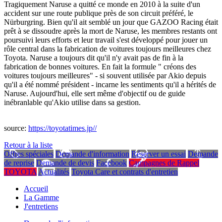
Tragiquement Naruse a quitté ce monde en 2010 à la suite d'un
accident sur une route publique près de son circuit préféré, le
Nürburgring. Bien qu'il ait semblé un jour que GAZOO Racing était
prêt à se dissoudre après la mort de Naruse, les membres restants ont
poursuivi leurs efforts et leur travail s'est développé pour jouer un
rôle central dans la fabrication de voitures toujours meilleures chez
Toyota. Naruse a toujours dit qu'il n'y avait pas de fin à la
fabrication de bonnes voitures. En fait la formule " créons des
voitures toujours meilleures" - si souvent utilisée par Akio depuis
qu'il a été nommé président - incarne les sentiments qu'il a hérités de
Naruse. Aujourd'hui, elle sert même d'objectif ou de guide
inébranlable qu'Akio utilise dans sa gestion.
source:
https://toyotatimes.jp//
Retour à la liste
Offres spéciales
Demande d'information
Réserver un essai
Demande
de reprise
Demande de devis
Facebook
Campagnes de Rappel
TOYOTA
Actualités
Toyota Care et contrats d'entretien
Accueil
La Gamme
J'entretiens