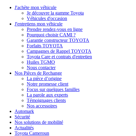
J'achète mon véhicule
Je découvre la gamme Toyota
Véhicules d'occasion
J'entretiens mon véhicule
Prendre rendez-vous en ligne
Pourquoi choisir CAMI ?
Garantie constructeur TOYOTA
Forfaits TOYOTA
Campagnes de Rappel TOYOTA
Toyota Care et contrats d'entretien
Huiles TGMO
Nous contacter
Nos Pièces de Rechange
La pièce d’origine
Notre promesse client
Focus sur quelques familles
La parole aux experts
Témoignages clients
Nos accessoires
Automark
Sécurité
Nos solutions de mobilité
Actualités
Toyota Cameroun