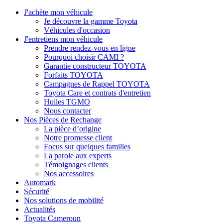
J'achète mon véhicule
Je découvre la gamme Toyota
Véhicules d'occasion
J'entretiens mon véhicule
Prendre rendez-vous en ligne
Pourquoi choisir CAMI ?
Garantie constructeur TOYOTA
Forfaits TOYOTA
Campagnes de Rappel TOYOTA
Toyota Care et contrats d'entretien
Huiles TGMO
Nous contacter
Nos Pièces de Rechange
La pièce d’origine
Notre promesse client
Focus sur quelques familles
La parole aux experts
Témoignages clients
Nos accessoires
Automark
Sécurité
Nos solutions de mobilité
Actualités
Toyota Cameroun